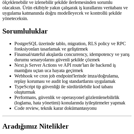
ölçeklenebilir ve izlenebilir şekilde ilerlemesinden sorumlu
olacaksın. Ürün ekibiyle yakın çalışarak iş kurallarını veritabanı ve
uygulama katmanında doğru modelleyecek ve kontrollü şekilde
yöneteceksin.
Sorumluluklar
PostgreSQL üzerinde tablo, migration, RLS policy ve RPC
fonksiyonları tasarlamak ve geliştirmek
Finansal/stateful akışlarda concurrency, idempotency ve yarış
durumu senaryolarını güvenli şekilde çözmek
Next.js Server Actions ve API route'ları ile backend iş
mantığını uçtan uca hayata geçirmek
Webhook ve cron job endpoint'lerinde imza/doğrulama,
replay koruması ve audit log standartlarını uygulamak
TypeScript tip güvenliği ile sürdürülebilir kod tabanı
oluşturmak
Performans, güvenlik ve operasyonel gözlemlenebilirlik
(loglama, hata yönetimi) konularında iyileştirmeler yapmak
Code review, teknik karar dokümantasyonu
Aradığımız Nitelikler