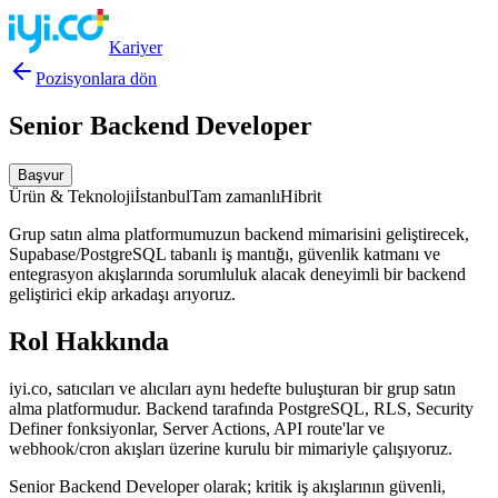
Kariyer
Pozisyonlara dön
Senior Backend Developer
Başvur
Ürün & Teknoloji
İstanbul
Tam zamanlı
Hibrit
Grup satın alma platformumuzun backend mimarisini geliştirecek,
Supabase/PostgreSQL tabanlı iş mantığı, güvenlik katmanı ve
entegrasyon akışlarında sorumluluk alacak deneyimli bir backend
geliştirici ekip arkadaşı arıyoruz.
Rol Hakkında
iyi.co, satıcıları ve alıcıları aynı hedefte buluşturan bir grup satın
alma platformudur. Backend tarafında PostgreSQL, RLS, Security
Definer fonksiyonlar, Server Actions, API route'lar ve
webhook/cron akışları üzerine kurulu bir mimariyle çalışıyoruz.
Senior Backend Developer olarak; kritik iş akışlarının güvenli,