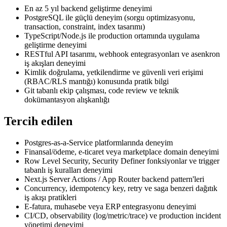
En az 5 yıl backend geliştirme deneyimi
PostgreSQL ile güçlü deneyim (sorgu optimizasyonu,
transaction, constraint, index tasarımı)
TypeScript/Node.js ile production ortamında uygulama
geliştirme deneyimi
RESTful API tasarımı, webhook entegrasyonları ve asenkron
iş akışları deneyimi
Kimlik doğrulama, yetkilendirme ve güvenli veri erişimi
(RBAC/RLS mantığı) konusunda pratik bilgi
Git tabanlı ekip çalışması, code review ve teknik
dokümantasyon alışkanlığı
Tercih edilen
Postgres-as-a-Service platformlarında deneyim
Finansal/ödeme, e-ticaret veya marketplace domain deneyimi
Row Level Security, Security Definer fonksiyonlar ve trigger
tabanlı iş kuralları deneyimi
Next.js Server Actions / App Router backend pattern'leri
Concurrency, idempotency key, retry ve saga benzeri dağıtık
iş akışı pratikleri
E-fatura, muhasebe veya ERP entegrasyonu deneyimi
CI/CD, observability (log/metric/trace) ve production incident
yönetimi deneyimi